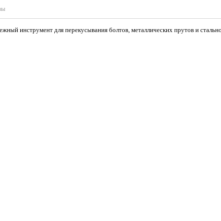
вы
ежный инструмент для перекусывания болтов, металлических прутов и стально