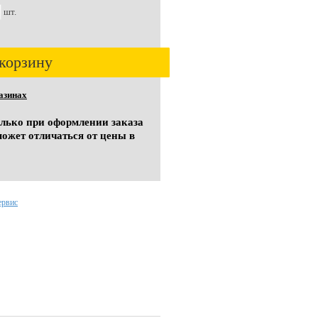
шт.
корзину
азинах
олько при оформлении заказа
может отличаться от цены в
ервис