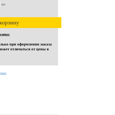
шт.
корзину
азинах
олько при оформлении заказа
может отличаться от цены в
ервис