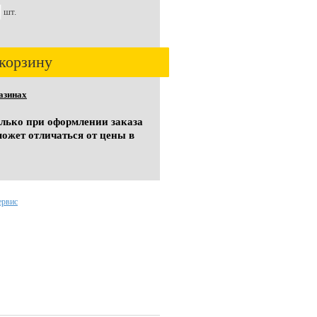
шт.
корзину
азинах
олько при оформлении заказа
может отличаться от цены в
ервис