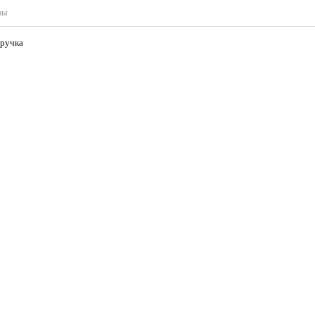
вы
р дерев.двухцв.ручка