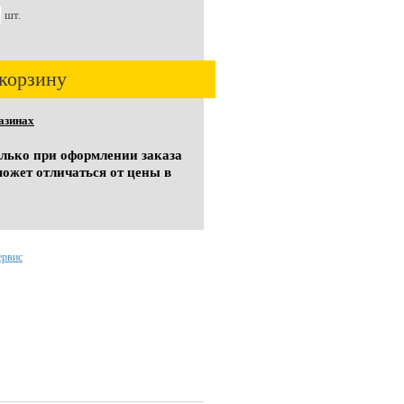
шт.
корзину
азинах
олько при оформлении заказа
может отличаться от цены в
ервис