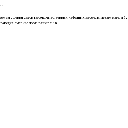
вы
утем загущения смеси высококачественных нефтяных масел литиевым мылом 12
ивающих высокие противоизносные,...