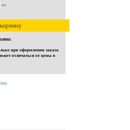
шт.
корзину
азинах
олько при оформлении заказа
может отличаться от цены в
ервис