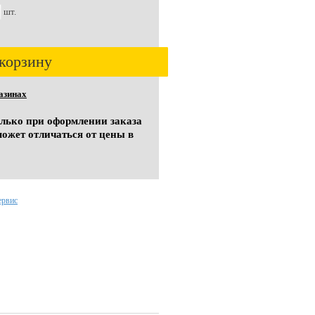
шт.
корзину
азинах
олько при оформлении заказа
может отличаться от цены в
ервис