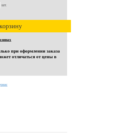
шт.
корзину
азинах
олько при оформлении заказа
может отличаться от цены в
ервис