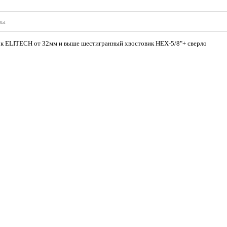
вы
ок ELITECH от 32мм и выше шестигранный хвостовик НЕХ-5/8"+ сверло