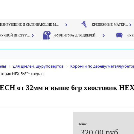
ГЕРМЕТИЗИРУЮЩИЕ И СКЛЕИВАЮЩИЕ МАТЕРИАЛЫ
КРЕПЕЖНЫЕ МАТЕРИАЛЫ
РУЧНОЙ ИНСТРУМЕНТ
ФУРНИТУРА ДЛЯ ДВЕРЕЙ И ОКОН
алы
Для дрелей, шуруповертов
Коронки по дереву/металлу/бето
товик НЕХ-5/8"+ сверло
ECH от 32мм и выше 6гр хвостовик НЕХ
Цена:
320.00 руб