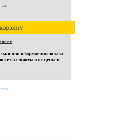
шт.
корзину
азинах
олько при оформлении заказа
может отличаться от цены в
ервис