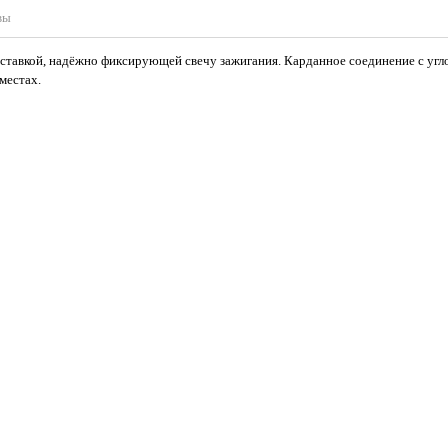
вы
ставкой, надёжно фиксирующей свечу зажигания. Карданное соединение с угло
местах.