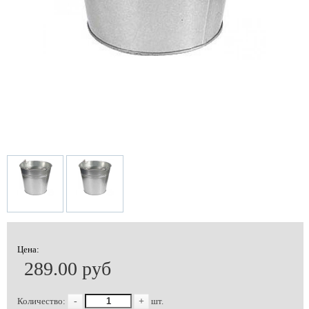
Цена:
289.00 руб
Количество:
-
+
шт.