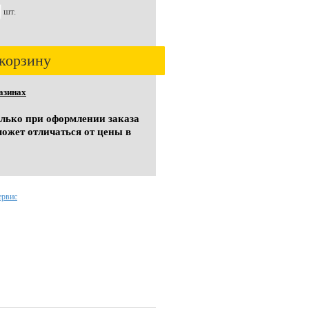
шт.
корзину
азинах
олько при оформлении заказа
может отличаться от цены в
ервис