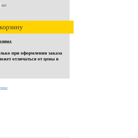
шт.
корзину
азинах
олько при оформлении заказа
может отличаться от цены в
ервис