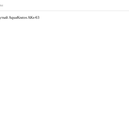
вы
нутый AquaKratos AKs-63