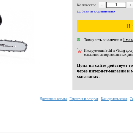
Количество:
-
+
Добавить к сравнению
В 
Товар есть в наличии в
1 маг
Инструменты Stihl и Viking дос
магазинов авторизованнных диле
Цена на сайте действует т
через интернет-магазин и 
магазинах.
Доставка и оплата
Гарантия и возврат
Как сделать заказ
С