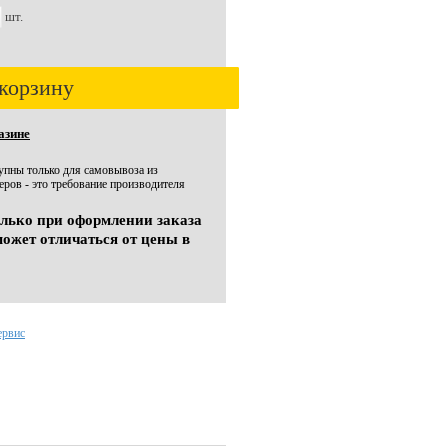
шт.
корзину
азине
тупны только для самовывоза из
ров - это требование производителя
олько при оформлении заказа
может отличаться от цены в
ервис