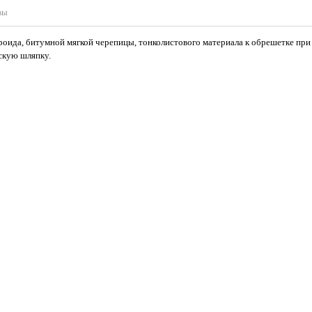
вы
роида, битумной мягкой черепицы, тонколистового материала к обрешетке при
скую шляпку.