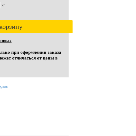
кг
корзину
азинах
олько при оформлении заказа
может отличаться от цены в
ервис