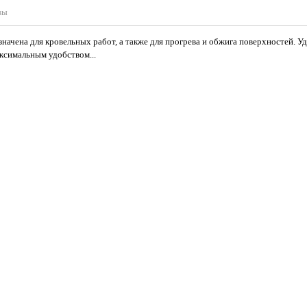
вы
начена для кровельных работ, а также для прогрева и обжига поверхностей. У
аксимальным удобством...