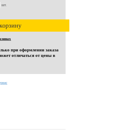
шт.
корзину
азинах
олько при оформлении заказа
может отличаться от цены в
ервис