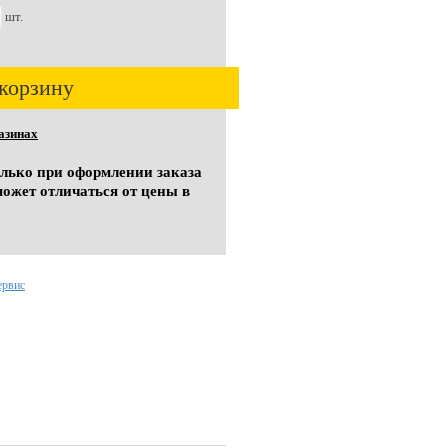
шт.
корзину
азинах
олько при оформлении заказа
может отличаться от цены в
ервис