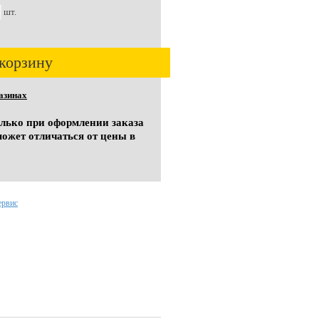
шт.
корзину
азинах
олько при оформлении заказа
может отличаться от цены в
ервис