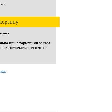
шт.
корзину
азинах
олько при оформлении заказа
может отличаться от цены в
ервис