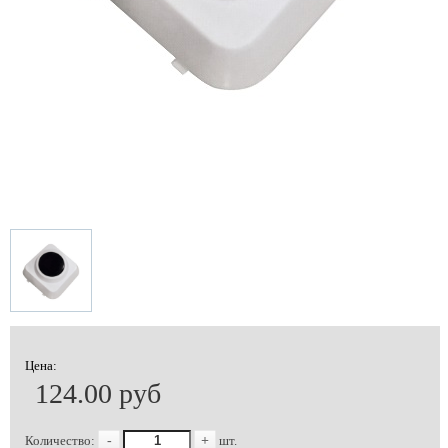
Цена:
124.00 руб
Количество:
-
+
шт.