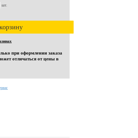
шт.
корзину
азинах
олько при оформлении заказа
может отличаться от цены в
ервис