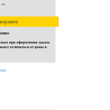
шт.
корзину
азинах
олько при оформлении заказа
может отличаться от цены в
ервис