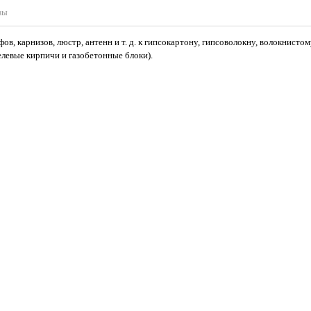
вы
в, карнизов, люстр, антенн и т. д. к гипсокартону, гипсоволокну, волокнистом
левые кирпичи и газобетонные блоки).