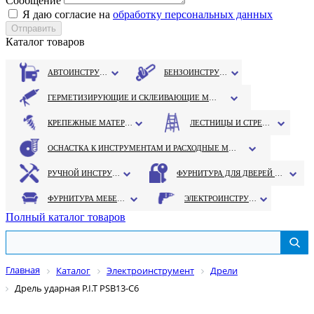
Сообщение
Я даю согласие на
обработку персональных данных
Каталог товаров
АВТОИНСТРУМЕНТ
БЕНЗОИНСТРУМЕНТ
ГЕРМЕТИЗИРУЮЩИЕ И СКЛЕИВАЮЩИЕ МАТЕРИАЛЫ
КРЕПЕЖНЫЕ МАТЕРИАЛЫ
ЛЕСТНИЦЫ И СТРЕМЯНКИ
ОСНАСТКА К ИНСТРУМЕНТАМ И РАСХОДНЫЕ МАТЕРИАЛЫ
РУЧНОЙ ИНСТРУМЕНТ
ФУРНИТУРА ДЛЯ ДВЕРЕЙ И ОКОН
ФУРНИТУРА МЕБЕЛЬНАЯ
ЭЛЕКТРОИНСТРУМЕНТ
Полный каталог товаров
Главная
Каталог
Электроинструмент
Дрели
Дрель ударная P.I.T РSB13-C6