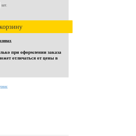
шт.
корзину
азинах
олько при оформлении заказа
может отличаться от цены в
ервис