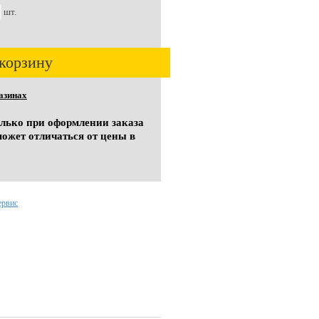
шт.
корзину
азинах
олько при оформлении заказа
может отличаться от цены в
ервис