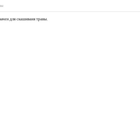
вы
чен для скашиваия травы.