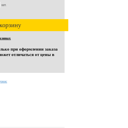
шт.
корзину
азинах
олько при оформлении заказа
может отличаться от цены в
ервис