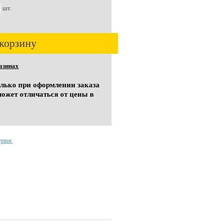
шт.
корзину
азинах
олько при оформлении заказа
может отличаться от цены в
ервис