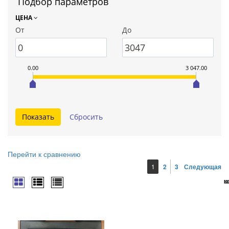
Подбор параметров
ЦЕНА
От
До
0.00
3 047.00
Перейти к сравнению
1
2
3
Следующая
ш
к
ш
ш
ш
ш
ш
ш
ш
ш
ш
ш
ш
ш
ш
ш
ш
ш
ш