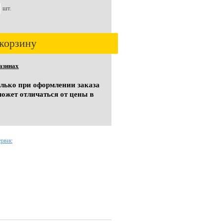
шт.
корзину
азинах
олько при оформлении заказа
может отличаться от цены в
ервис