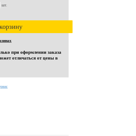
шт.
корзину
азинах
олько при оформлении заказа
может отличаться от цены в
ервис