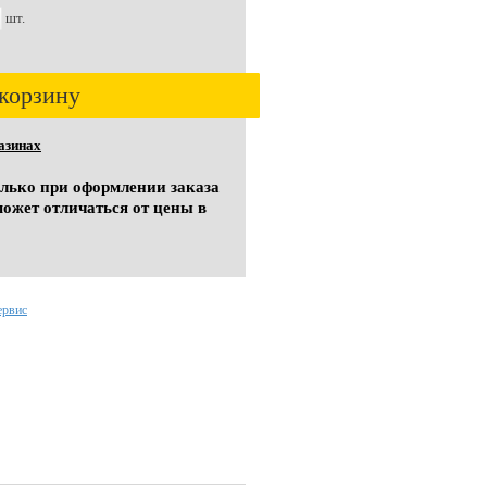
шт.
корзину
азинах
олько при оформлении заказа
может отличаться от цены в
ервис