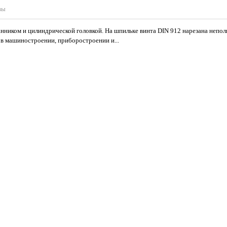
вы
нником и цилиндрической головкой. На шпильке винта DIN 912 нарезана непол
 в машиностроении, приборостроении и...