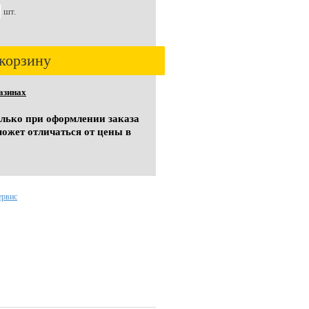
шт.
корзину
азинах
олько при оформлении заказа
может отличаться от цены в
ервис