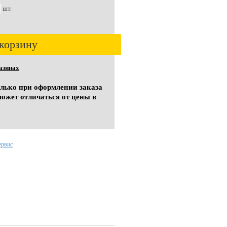
шт.
корзину
азинах
олько при оформлении заказа
может отличаться от цены в
ервис