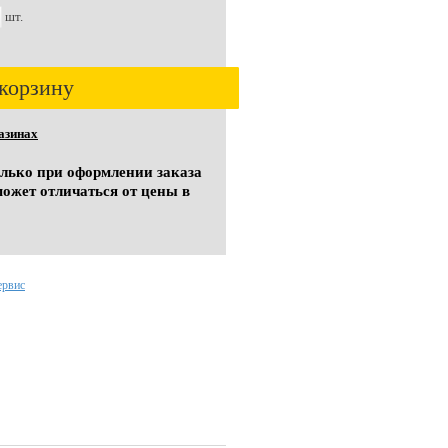
шт.
корзину
азинах
олько при оформлении заказа
может отличаться от цены в
ервис