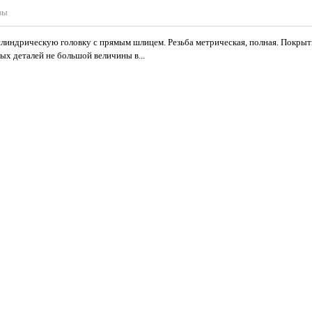
вы
индрическую головку с прямым шлицем. Резьба метрическая, полная. Покрыти
ых деталей не большой величины в...