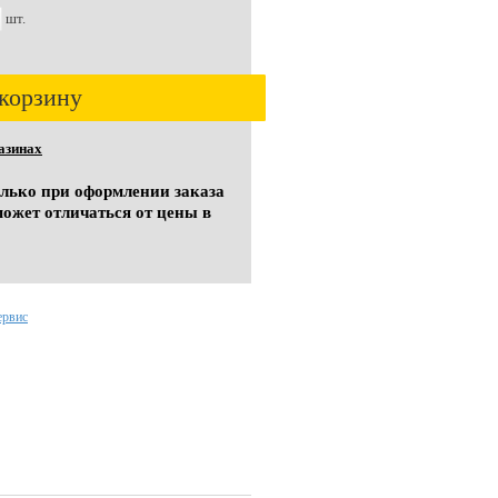
шт.
корзину
азинах
олько при оформлении заказа
может отличаться от цены в
ервис