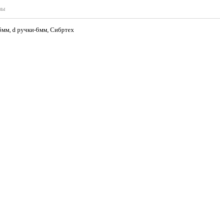
вы
5мм, d-36мм, d ручки-6мм, Сибртех