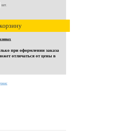
шт.
корзину
азинах
олько при оформлении заказа
может отличаться от цены в
ервис