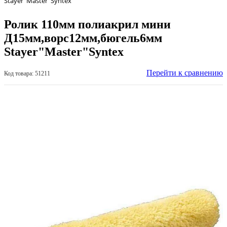
Stayer"Master"Syntex
Ролик 110мм полиакрил мини
Д15мм,ворс12мм,бюгель6мм
Stayer"Master"Syntex
Перейти к сравнению
Код товара: 51211