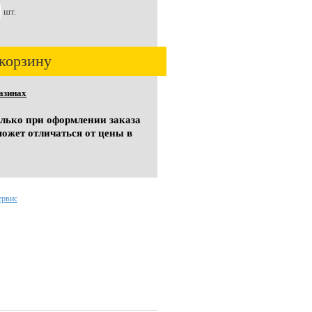
шт.
корзину
азинах
олько при оформлении заказа
может отличаться от цены в
ервис