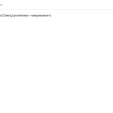
вы
7х22мм (д/резьбовых «американок»)