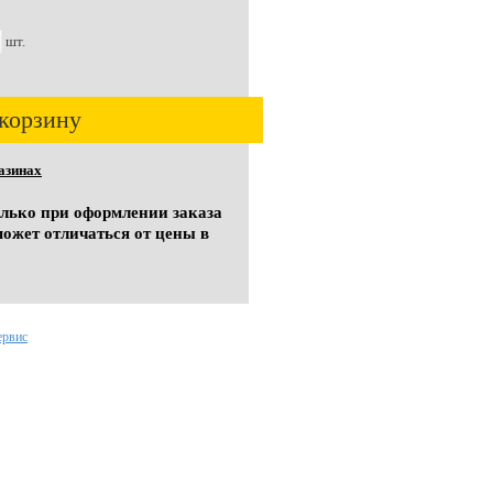
шт.
корзину
азинах
олько при оформлении заказа
может отличаться от цены в
ервис