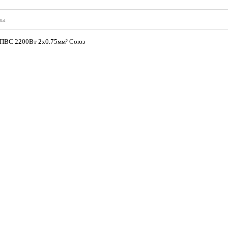
вы
я ПВС 2200Вт 2x0.75мм² Союз