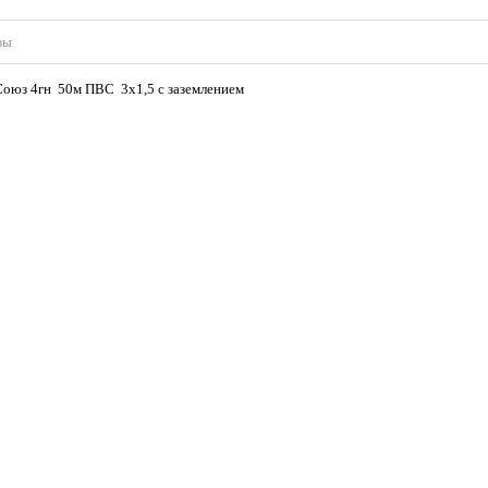
вы
Союз 4гн 50м ПВС 3х1,5 с заземлением