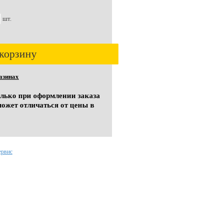
шт.
корзину
азинах
олько при оформлении заказа
может отличаться от цены в
ервис