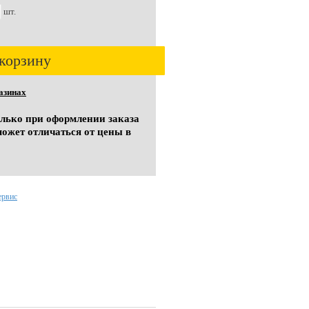
шт.
корзину
азинах
олько при оформлении заказа
может отличаться от цены в
ервис