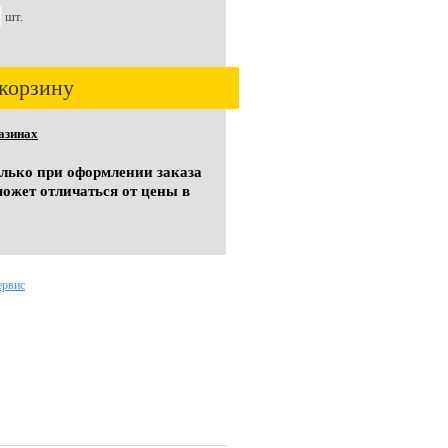
шт.
корзину
азинах
олько при оформлении заказа
может отличаться от цены в
ервис