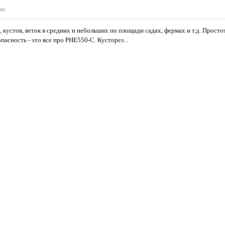
вы
 кустов, веток в средних и небольших по площади садах, фермах и т.д. Просто
асность - это все про PHE550-C. Кусторез...