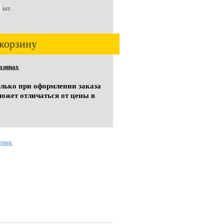
шт.
корзину
азинах
олько при оформлении заказа
может отличаться от цены в
ервис