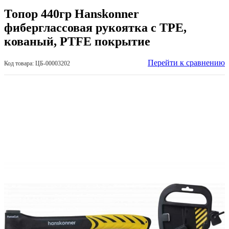
Топор 440гр Hanskonner
фиберглассовая рукоятка с TPE,
кованый, PTFE покрытие
Перейти к сравнению
Код товара: ЦБ-00003202