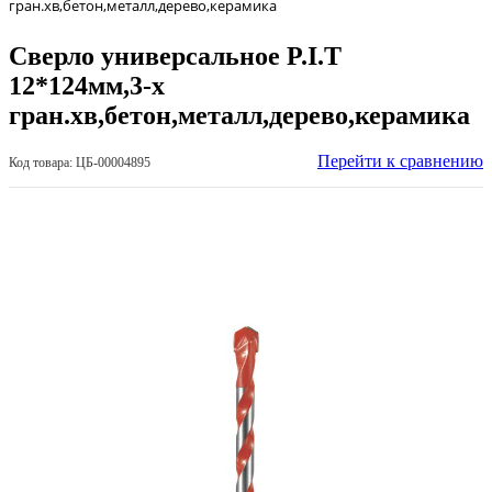
гран.хв,бетон,металл,дерево,керамика
Сверло универсальное P.I.T
12*124мм,3-х
гран.хв,бетон,металл,дерево,керамика
Перейти к сравнению
Код товара: ЦБ-00004895