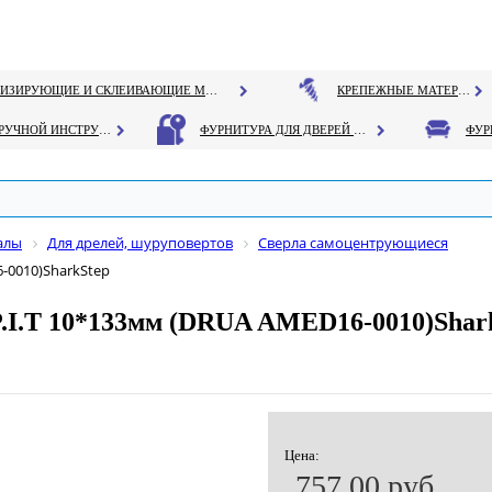
ГЕРМЕТИЗИРУЮЩИЕ И СКЛЕИВАЮЩИЕ МАТЕРИАЛЫ
КРЕПЕЖНЫЕ МАТЕРИАЛЫ
РУЧНОЙ ИНСТРУМЕНТ
ФУРНИТУРА ДЛЯ ДВЕРЕЙ И ОКОН
алы
Для дрелей, шуруповертов
Сверла самоцентрующиеся
-0010)SharkStep
P.I.T 10*133мм (DRUA AMED16-0010)Shar
Цена:
757.00 руб