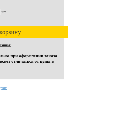
шт.
корзину
азинах
олько при оформлении заказа
может отличаться от цены в
ервис