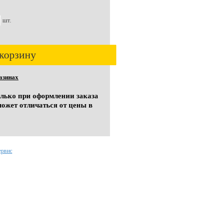
шт.
корзину
азинах
олько при оформлении заказа
может отличаться от цены в
ервис