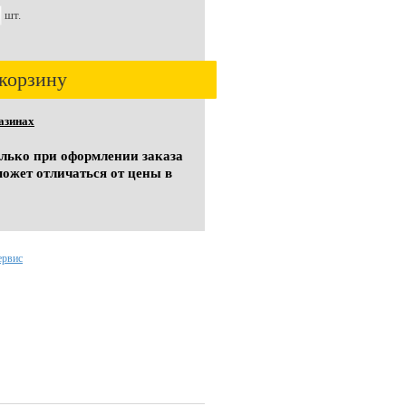
шт.
корзину
азинах
олько при оформлении заказа
может отличаться от цены в
ервис